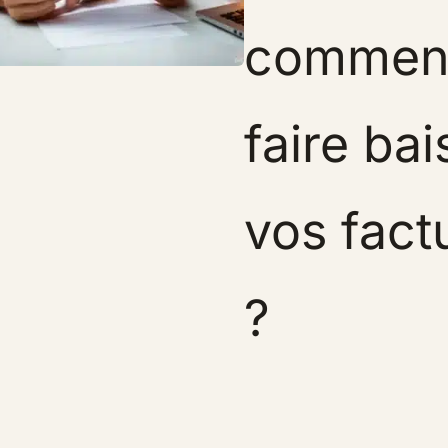
commen
faire bai
vos fact
?