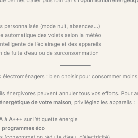
e permet d’aller plus loin dans
l’optimisation énergétiq
s personnalisés (mode nuit, absences…)
e automatique des volets selon la météo
ntelligente de l’éclairage et des appareils
n de fuite d’eau ou de surconsommation
ls électroménagers : bien choisir pour consommer moins
ls énergivores peuvent annuler tous vos efforts. Pour a
é énergétique de votre maison
, privilégiez les appareils :
A
à
A+++
sur l’étiquette énergie
e
programmes éco
 (consommation réduite d’eau, d’électricité)