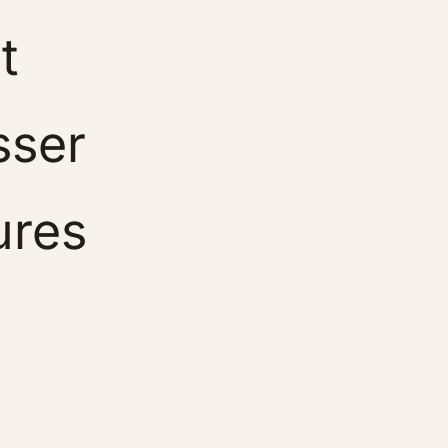
t
sser
ures