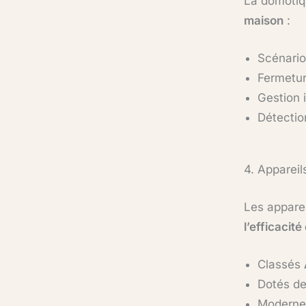
La domotiqu
maison
:
Scénario
Fermetur
Gestion i
Détectio
4. Apparei
Les apparei
l’efficacit
Classés
Dotés d
Modernes