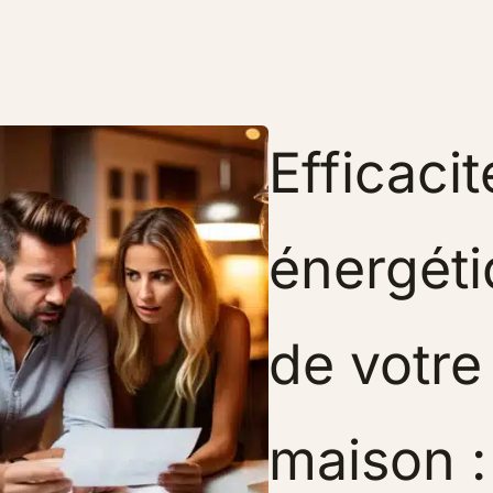
Efficacit
énergét
de votre
maison :