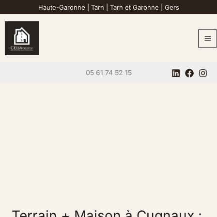
Aller
Haute-Garonne
|
Tarn
|
Tarn et Garonne
|
Gers
au
contenu
05 61 74 52 15
Terrain + Maison à Cugnaux :