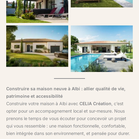
pleine nature
Création.
Maison fonctionnelle et
Maison familiale moderne
élégante à Albi, réalisée par
signée CELIA Création,
CELIA Création avec
idéale pour vivre à Albi sous
garage intégré.
le soleil du Tarn.
Construire sa maison neuve à Albi : allier qualité de vie,
patrimoine et accessibilité
Construire votre maison à Albi avec
CELIA Création
, c’est
opter pour un accompagnement local et sur-mesure. Nous
prenons le temps de vous écouter pour concevoir un projet
qui vous ressemble : une maison fonctionnelle, confortable,
bien intégrée dans son environnement, et pensée pour durer.