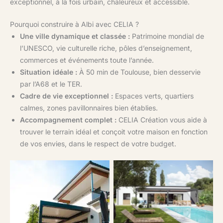
exceptionnel, à la fois urbain, chaleureux et accessible.
Pourquoi construire à Albi avec CELIA ?
Une ville dynamique et classée :
Patrimoine mondial de
l’UNESCO, vie culturelle riche, pôles d’enseignement,
commerces et événements toute l’année.
Situation idéale :
À 50 min de Toulouse, bien desservie
par l’A68 et le TER.
Cadre de vie exceptionnel :
Espaces verts, quartiers
calmes, zones pavillonnaires bien établies.
Accompagnement complet :
CELIA Création vous aide à
trouver le terrain idéal et conçoit votre maison en fonction
de vos envies, dans le respect de votre budget.
Inspiration CELIA Création :
maison contemporaine de
plain-pied avec pergola
Une pergola moderne pour
bioclimatique, terrasse
profiter de sa terrasse en
aménagée et piscine en
toute saison, signée CELIA