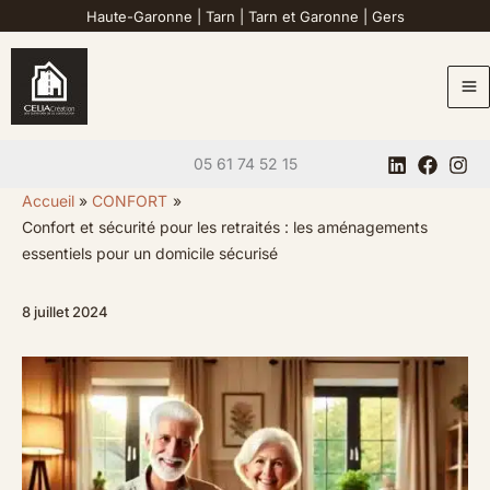
Aller
Haute-Garonne
|
Tarn
|
Tarn et Garonne
|
Gers
au
contenu
05 61 74 52 15
Accueil
CONFORT
Confort et sécurité pour les retraités : les aménagements
essentiels pour un domicile sécurisé
8 juillet 2024