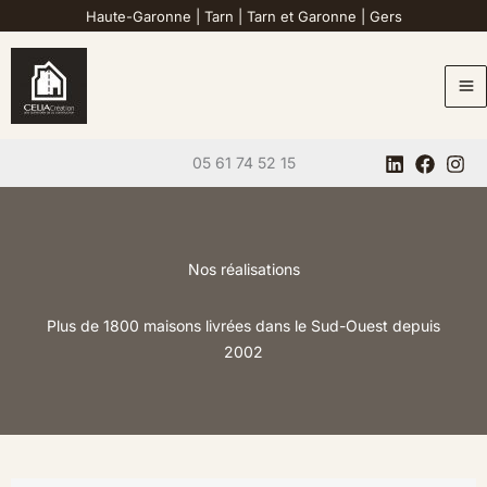
Aller
Haute-Garonne
|
Tarn
|
Tarn et Garonne
|
Gers
au
contenu
05 61 74 52 15
Nos réalisations
Plus de 1800 maisons livrées dans le Sud-Ouest depuis
2002