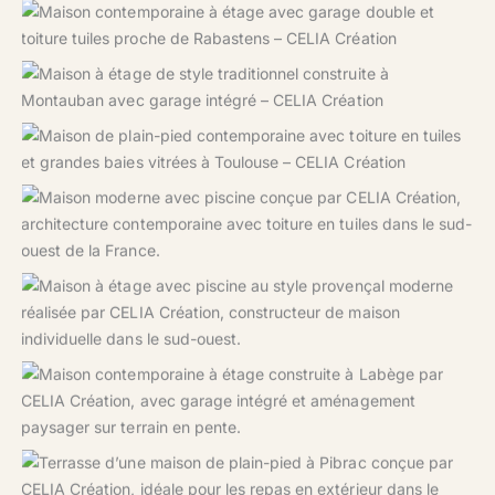
Projet CELIA Création proche de Rabastens : maison à
étage avec toiture en tuiles, garage intégré et design épuré
Projet CELIA Création à Montauban : maison familiale à
étage avec enduit clair, garage double et terrain paysagé
Réalisation CELIA Création à Toulouse : maison moderne de
plain-pied avec volumes décalés, toiture tuiles et terrain
paysager
Une maison familiale moderne avec piscine, pensée pour
profiter pleinement du climat du sud-ouest.
Maison familiale à étage avec piscine et terrasse couverte,
réalisée sur mesure par CELIA Création.
Un projet moderne et audacieux à Labège, parfaitement
adapté à un terrain en pente.
Une terrasse baignée de soleil à Pibrac, parfaite pour les