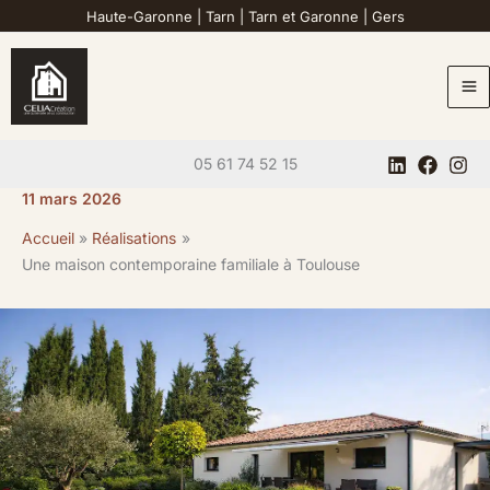
Aller
Haute-Garonne
|
Tarn
|
Tarn et Garonne
|
Gers
au
contenu
05 61 74 52 15
11 mars 2026
Accueil
Réalisations
Une maison contemporaine familiale à Toulouse