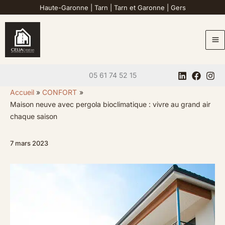
Aller
Haute-Garonne
|
Tarn
|
Tarn et Garonne
|
Gers
au
contenu
05 61 74 52 15
Accueil
CONFORT
Maison neuve avec pergola bioclimatique : vivre au grand air
chaque saison
7 mars 2023