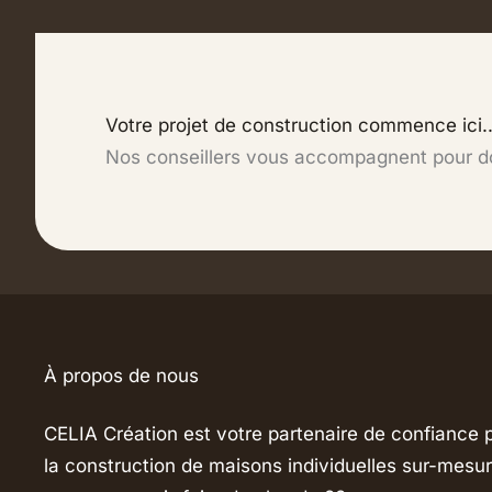
:
une
opportunité
à
Votre projet de construction commence ici..
saisir
Nos conseillers vous accompagnent pour don
À propos de nous
CELIA Création est votre partenaire de confiance 
la construction de maisons individuelles sur-mesur