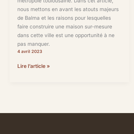
métropole toulousaine. Dans cet article,
nous mettons en avant les atouts majeurs
de Balma et les raisons pour lesquelles
faire construire une maison sur-mesure
dans cette ville est une opportunité à ne
pas manquer.
4 avril 2023
Faire
Lire l’article »
construire
une
maison
sur-
mesure
à
Balma