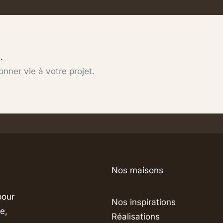
.
ner vie à votre projet.
Nos maisons
pour
Nos inspirations
e,
Réalisations