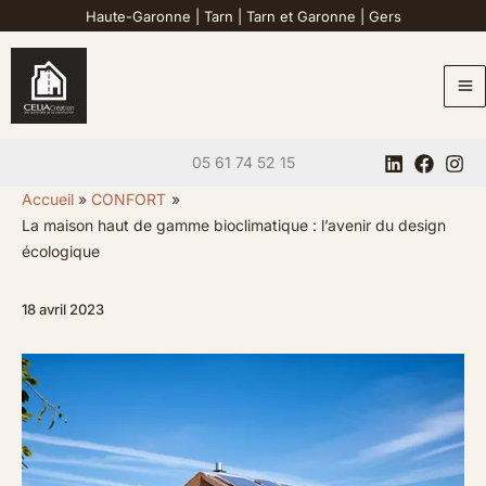
Aller
Haute-Garonne
|
Tarn
|
Tarn et Garonne
|
Gers
au
contenu
05 61 74 52 15
Accueil
CONFORT
La maison haut de gamme bioclimatique : l’avenir du design
écologique
18 avril 2023