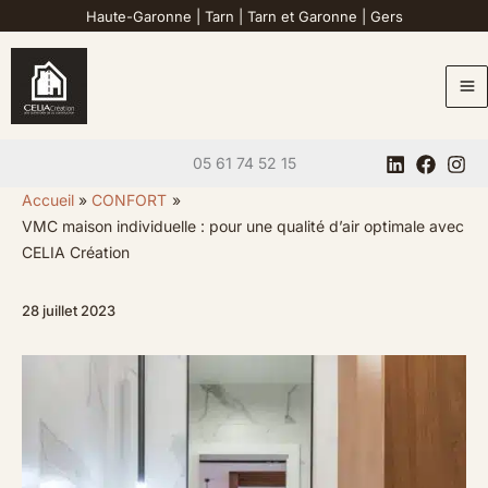
Aller
Haute-Garonne
|
Tarn
|
Tarn et Garonne
|
Gers
au
contenu
05 61 74 52 15
Accueil
CONFORT
VMC maison individuelle : pour une qualité d’air optimale avec
CELIA Création
28 juillet 2023