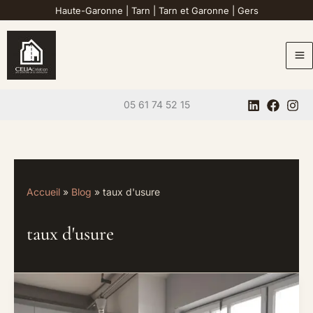
Aller
Haute-Garonne
|
Tarn
|
Tarn et Garonne
|
Gers
au
contenu
05 61 74 52 15
Accueil
Blog
taux d'usure
taux d'usure