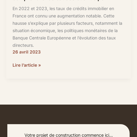
En 2022 et 2023, les taux de crédits immobilier en
France ont connu une augmentation notable. Cette
hausse s’explique par plusieurs facteurs, notamment la
situation économique, les politiques monétaires de la
Banque Centrale Européenne et l’évolution des taux
directeurs.
26 avril 2023
Hausse
Lire l’article »
des
taux
de
crédit
immobilier
:
comprendre
les
causes
Votre projet de construction commence ici...