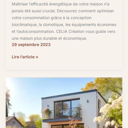
Maîtriser l’efficacité énergétique de votre maison n’a
jamais été aussi crucial. Découvrez comment optimiser
votre consommation grâce à la conception
bioclimatique, la domotique, les équipements économes
et l’autoconsommation. CELIA Création vous guide vers
une maison plus durable et économique.
29 septembre 2023
Comment
Lire l’article »
réduire
la
facture
énergétique
de
votre
maison
?