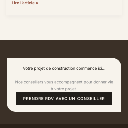
Faire
Lire l’article »
construire
sa
maison
à
Toulouse
en
tant
que
primo-
Votre projet de construction commence ici...
accédant
:
Nos conseillers vous accompagnent pour donner vie
le
à votre projet.
mode
PRENDRE RDV AVEC UN CONSEILLER
d’emploi