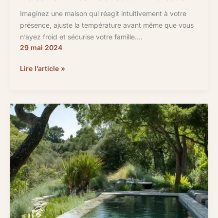
Imaginez une maison qui réagit intuitivement à votre
présence, ajuste la température avant même que vous
n’ayez froid et sécurise votre famille….
29 mai 2024
De
Lire l’article »
L’Intelligence
Artificielle
dans
votre
maison
sur-
mesure
avec
CELIA
Création