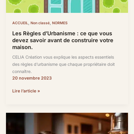
,
,
ACCUEIL
Non classé
NORMES
Les Règles d’Urbanisme : ce que vous
devez savoir avant de construire votre
maison.
CELIA Création vous explique les aspects essentiels
des règles d’urbanisme que chaque propriétaire doit
connaître.
20 novembre 2023
Les
Lire l’article »
Règles
d’Urbanisme
:
ce
que
vous