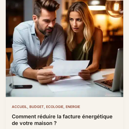
devez
savoir
avant
de
construire
votre
maison.
,
,
,
ACCUEIL
BUDGET
ECOLOGIE
ENERGIE
Comment réduire la facture énergétique
de votre maison ?